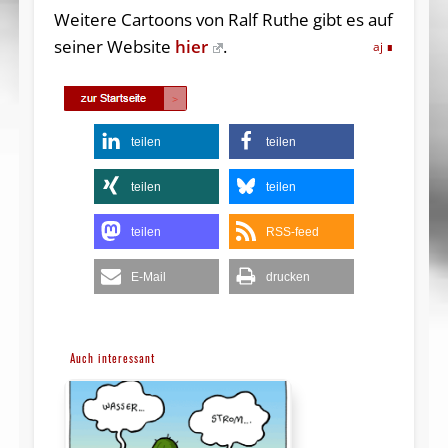
Weitere Cartoons von Ralf Ruthe gibt es auf
seiner Website
hier
.
aj
teilen
teilen
teilen
teilen
teilen
RSS-feed
E-Mail
drucken
Auch interessant