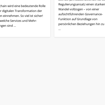
Regu­lierungs­ansatz einen starke
chain wird eine bedeutende Rolle
Wandel vollzogen – von einer
er digitalen Transformation der
aufsichtführenden Governance-
 einnehmen. So viel ist sicher!
Funktion auf Grundlage von
welche Services und Mehr­
persönlichen Beziehungen hin zu 
ungen sind …
…