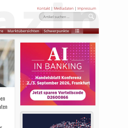
Kontakt
|
Mediadaten
|
Impressum
re
Marktübersichten
Schwerpunkte
ben
aten
er