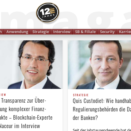
Finanzmagazin
h
Anwendung
Strategie
Interview
SB & Filiale
Security
Karrie
VIEW
STRATEGIE
 Transparenz zur Über­
Quis Custodiet: Wie handha
ung komplexer Finanz­
Regulierungs­behörden die D
ukte – Blockchain-Experte
der Banken?
Naceur im Interview
Seit der Jahrtausendwende hat d