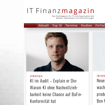
IT 
Aktuell
Top 10
Termine
Studien
FinTec
INTER
STRATEGIE
Neue
KI im Audit – Explain or Die:
wach
Warum KI ohne Nach­voll­zieh­
prod
barkeit keine Chance auf BaFin-
Ben 
Konformität hat