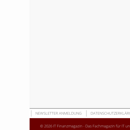
NEWSLETTER ANMELDUNG
DATENSCHUTZERKLÄR
© 2026 IT Finanzmagazin - Das Fachmagazin für IT u