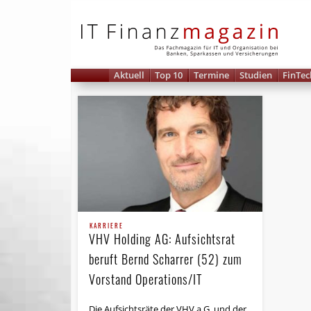
IT 
Aktuell
Top 10
Termine
Studien
FinTec
KARRIERE
VHV Holding AG: Aufsichtsrat
beruft Bernd Scharrer (52) zum
Vorstand Operations/IT
Die Aufsichtsräte der VHV a.G. und der