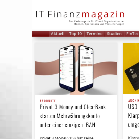
IT 
Aktuell
Top 10
Termine
Studien
FinTec
ARCHI
PRODUKTE
USD 
Privat 3 Money und ClearBank
Klar
starten Mehrwährungskonto
umge
unter einer einzigen IBAN
Klarp
Privat 3 Money (P3) hat seine