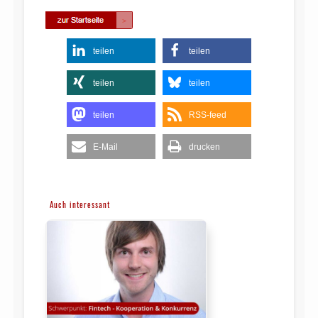
teilen
teilen
teilen
teilen
teilen
RSS-feed
E-Mail
drucken
Auch interessant