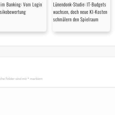
im Banking: Vom Login
Lünendonk-Studie: IT-Budgets
isikobewertung
wachsen, doch neue KI-Kosten
schmälern den Spielraum
iche Felder sind mit
*
markiert