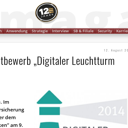
Finanzmagazin
h
Anwendung
Strategie
Interview
SB & Filiale
Security
Karrie
12. August 2
tbewerb „Digitaler Leuchtturm
. Im
rsicherung
ter dem
ken” am 9.