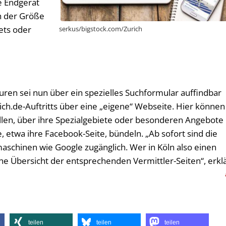
ge Endgerät
h der Größe
ets oder
serkus/bigstock.com/Zurich
ren sei nun über ein spezielles Suchformular auffindbar
h.de-Auftritts über eine „eigene“ Webseite. Hier können
ellen, über ihre Spezialgebiete oder besonderen Angebote
, etwa ihre Facebook-Seite, bündeln. „Ab sofort sind die
maschinen wie Google zugänglich. Wer in Köln also einen
eine Übersicht der entsprechenden Vermittler-Seiten“, erkl
teilen
teilen
teilen