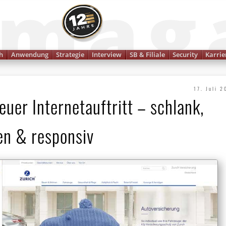
Finanzmagazin
h
Anwendung
Strategie
Interview
SB & Filiale
Security
Karrie
17. Juli 
uer Internetauftritt – schlank,
en & responsiv