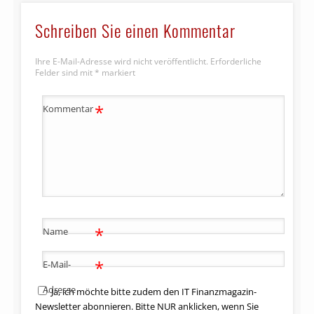
Schreiben Sie einen Kommentar
Ihre E-Mail-Adresse wird nicht veröffentlicht.
Erforderliche
Felder sind mit
*
markiert
*
Kommentar
*
Name
*
E-Mail-
Adresse
Ja, ich möchte bitte zudem den IT Finanzmagazin-
Newsletter abonnieren. Bitte NUR anklicken, wenn Sie