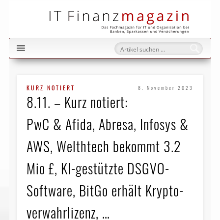
IT Fi
KURZ NOTIERT
8. November 2023
8.11. – Kurz notiert:
PwC & Afida, Abresa, Infosys &
AWS, Welthtech bekommt 3.2
Mio £, KI-gestützte DSGVO-
Software, BitGo erhält Krypto­
verwahr­lizenz, …