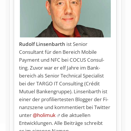
Rudolf Linsenbarth
ist Seni­or
Consultant für den Be­reich Mobile
Payment und NFC bei COCUS Con­sul­
ting. Zuvor war er elf Jah­re im Bank­
bereich als Seni­or Technical Specia­list
bei der TARGO IT Consulting (Crédit
Mutuel Banken­gruppe). Linsenbarth ist
ei­ner der pro­fi­lier­tes­ten Blog­ger der Fi­
nanz­szene und kommentiert bei Twit­ter
un­ter
@holimuk
die aktuellen
Entwicklungen. Alle Beiträge schreibt
er im eigenen Namen.