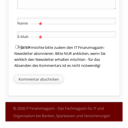
*
Name
*
E-Mail-
Adresse
Ja, ich möchte bitte zudem den IT Finanzmagazin-
Newsletter abonnieren. Bitte NUR anklicken, wenn Sie
wirklich den Newsletter erhalten möchten - für das
Absenden des Kommentars ist es nicht notwendig!
© 2026 IT Finanzmagazin - Das Fachmagazin für IT und
Organisation bei Banken, Sparkassen und Versicherungen