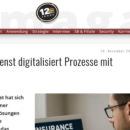
Finanzmagazin
h
Anwendung
Strategie
Interview
SB & Filiale
Security
Karrie
10. November 2
nst digitalisiert Prozesse mit
t hat sich
iner
lösungen
e
 das