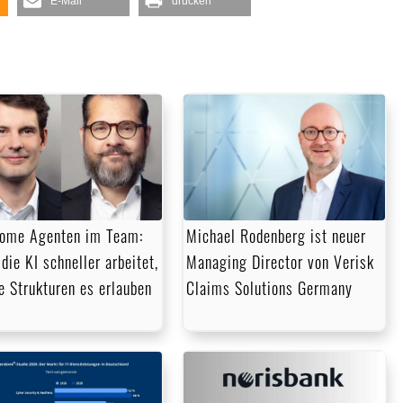
die
E-Mail
drucken
Lautstärke
zu
regeln.
ome Agenten im Team:
Michael Rodenberg ist neuer
die KI schneller arbeitet,
Managing Director von Verisk
ie Strukturen es erlauben
Claims Solutions Germany