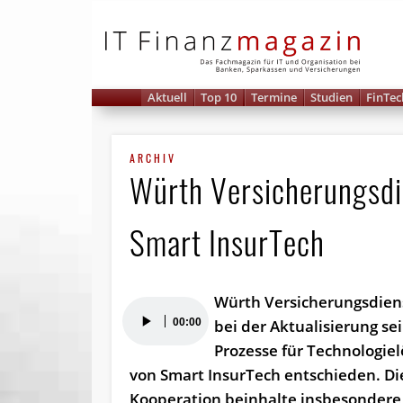
IT 
Aktuell
Top 10
Termine
Studien
FinTec
ARCHIV
Würth Versicherungsdie
Smart InsurTech
Würth Versicherungsdiens
Audio-
00:00
bei der Aktualisierung se
Player
Prozesse für Technologie
von Smart InsurTech entschieden. Di
Kooperation beinhalte insbesondere