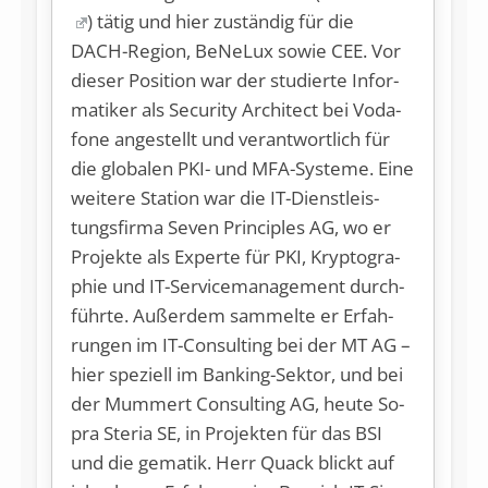
) tä­tig und hier zu­stän­dig für die
DACH-Re­gi­on, Be­Ne­Lux so­wie CEE. Vor
die­ser Po­si­ti­on war der stu­dier­te In­for­
ma­ti­ker als Se­cu­ri­ty Ar­chi­tect bei Vo­da­
fo­ne an­ge­stellt und ver­ant­wort­lich für
die glo­ba­len PKI- und MFA-Sys­te­me. Ei­ne
wei­te­re Sta­ti­on war die IT-Dienst­leis­
tungs­fir­ma Se­ven Prin­ci­ples AG, wo er
Pro­jek­te als Ex­per­te für PKI, Kryp­to­gra­
phie und IT-Ser­vice­ma­nage­ment durch­
führ­te. Au­ßer­dem sam­mel­te er Er­fah­
run­gen im IT-Con­sul­ting bei der MT AG –
hier spe­zi­ell im Ban­king-Sek­tor, und bei
der Mum­mert Con­sul­ting AG, heu­te So­
pra Ste­ria SE, in Pro­jek­ten für das BSI
und die ge­ma­tik. Herr Quack blickt auf