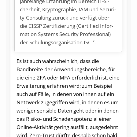
jah­re­lan­ge Er­fah­rung im Be­reich IT-Si­
cher­heit, Kryp­to­gra­phie, IAM und Se­cu­ri­
ty-Con­sul­ting zu­rück und ver­fügt über
die CISSP Zer­ti­fi­zie­rung (Cer­ti­fied In­for­
ma­ti­on Sys­tems Se­cu­ri­ty Pro­fes­sio­nal)
der Schu­lungs­or­ga­ni­sa­ti­on ISC ².
Es ist auch wahrscheinlich, dass die
Bandbreite der Anwendungsbereiche, für
die eine 2FA oder MFA erforderlich ist, eine
Erweiterung erfahren wird; zum Beispiel
auch auf Fälle, in denen von innen auf ein
Netzwerk zugegriffen wird, in denen es um
weniger sensible Daten geht oder in denen
das Risiko- und Schadenspotenzial einer
Online-Aktivität gering ausfällt, ausgedehnt
wird. Zero-Trust dürfte deshalb schon bald