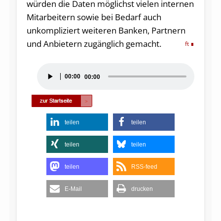
würden die Daten möglichst vielen internen
Mitarbeitern sowie bei Bedarf auch
unkompliziert weiteren Banken, Partnern
und Anbietern zugänglich gemacht.
ft
Audio-
00:00
00:00
Player
teilen
teilen
teilen
teilen
teilen
RSS-feed
E-Mail
drucken