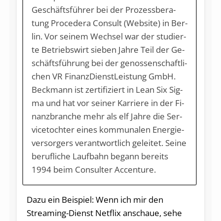
Ge­schäfts­füh­rer bei der Pro­zess­be­ra­
tung Pro­ce­de­ra Con­sult (Web­site) in Ber­
lin. Vor sei­nem Wech­sel war der stu­dier­
te Be­triebs­wirt sie­ben Jah­re Teil der Ge­
schäfts­füh­rung bei der ge­nos­sen­schaft­li­
chen VR Fi­nanz­Dienst­Leis­tung GmbH.
Beck­mann ist zer­ti­fi­ziert in Le­an Six Sig­
ma und hat vor sei­ner Kar­rie­re in der Fi­
nanz­bran­che mehr als elf Jah­re die Ser­
vice­toch­ter ei­nes kom­mu­na­len En­er­gie­
ver­sor­gers ver­ant­wort­lich ge­lei­tet. Sei­ne
be­ruf­li­che Lauf­bahn be­gann be­reits
1994 beim Con­sul­ter Ac­cen­ture.
Dazu ein Beispiel: Wenn ich mir den
Streaming-Dienst Netflix anschaue, sehe