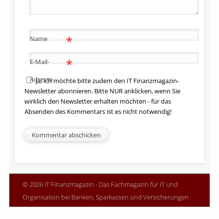
*
Name
*
E-Mail-
Adresse
Ja, ich möchte bitte zudem den IT Finanzmagazin-
Newsletter abonnieren. Bitte NUR anklicken, wenn Sie
wirklich den Newsletter erhalten möchten - für das
Absenden des Kommentars ist es nicht notwendig!
© 2026 IT Finanzmagazin - Das Fachmagazin für IT und
Organisation bei Banken, Sparkassen und Versicherungen