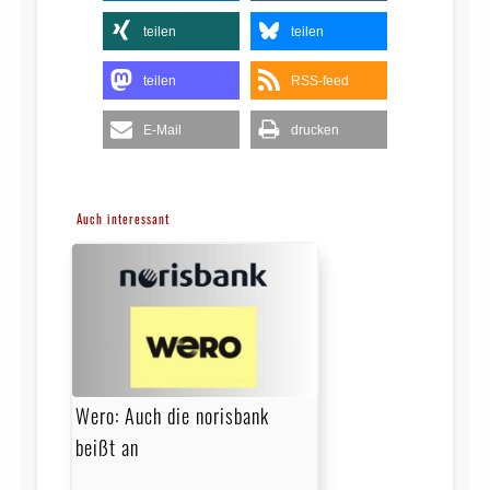
teilen
teilen
teilen
RSS-feed
E-Mail
drucken
Auch interessant
Wero: Auch die norisbank
beißt an