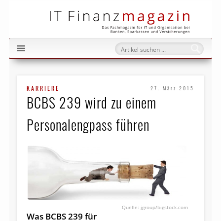
IT Fi
KARRIERE
27. März 2015
BCBS 239 wird zu einem
Personalengpass führen
jgroup/bigstock.com
Was BCBS 239 für