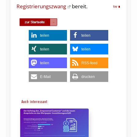
Registrierungszwang
bereit.
tw
teilen
teilen
teilen
teilen
teilen
RSS-feed
E-Mail
drucken
Auch interessant