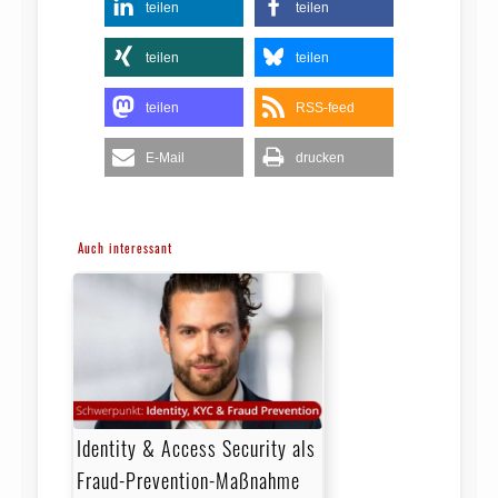
teilen
teilen
teilen
teilen
teilen
RSS-feed
E-Mail
drucken
Auch interessant
Identity & Access Security als
Fraud-Prevention-Maßnahme