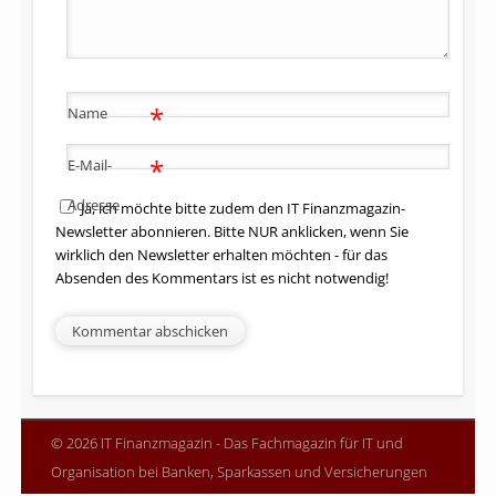
*
Name
*
E-Mail-
Adresse
Ja, ich möchte bitte zudem den IT Finanzmagazin-
Newsletter abonnieren. Bitte NUR anklicken, wenn Sie
wirklich den Newsletter erhalten möchten - für das
Absenden des Kommentars ist es nicht notwendig!
© 2026 IT Finanzmagazin - Das Fachmagazin für IT und
Organisation bei Banken, Sparkassen und Versicherungen