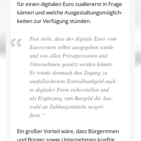
für einen di­gi­ta­len Euro zu­al­ler­erst in Frage
kämen und wel­che Aus­ge­stal­tungs­mög­lich­
kei­ten zur Ver­fü­gung stün­den.
Fest steht, dass der di­gi­ta­le Euro vom
Eu­ro­sys­tem selbst aus­ge­ge­ben würde
und von allen Privatpersonen und
Un­ter­neh­men ge­nutzt wer­den könn­te.
Er würde dem­nach den Zu­gang zu
aus­fall­si­che­rem Zen­tral­bank­geld auch
in di­gi­ta­ler Form si­cher­stel­len und
als Er­gän­zung zum Bar­geld die Aus­
wahl an Zah­lungs­mit­teln ver­grö­
ßern.“
Ein gro­ßer Vor­teil wäre, dass Bür­ge­rin­nen
und Bür­ger sowie Un­ter­neh­men künf­tig