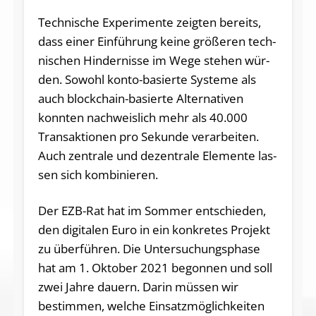
Technische Ex­pe­ri­men­te zeig­ten be­reits,
dass einer Ein­füh­rung keine grö­ße­ren tech­
ni­schen Hin­der­nis­se im Wege ste­hen wür­
den. So­wohl konto-ba­sier­te Sys­te­me als
auch block­chain-ba­sier­te Al­ter­na­ti­ven
konnten nach­weis­lich mehr als 40.000
Trans­ak­tio­nen pro Se­kun­de ver­ar­bei­ten.
Auch zen­tra­le und dezentrale Ele­men­te las­
sen sich kombinieren.
Der EZB-Rat hat im Som­mer ent­schie­den,
den di­gi­ta­len Euro in ein kon­kre­tes Pro­jekt
zu über­füh­ren. Die Un­ter­su­chungs­pha­se
hat am 1. Ok­to­ber 2021 be­gon­nen und soll
zwei Jahre dau­ern. Darin müs­sen wir
bestimmen, wel­che Ein­satz­mög­lich­kei­ten