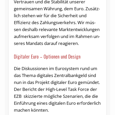
Ver­trau­en und die Sta­bi­li­tät un­se­rer
gemeinsamen Wäh­rung, dem Euro. Zu­sätz­
lich stehen wir für die Si­cher­heit und
Effizienz des Zah­lungs­ver­kehrs. Wir müs­
sen des­halb re­le­van­te Marktentwicklungen
auf­merk­sam ver­fol­gen und im Rah­men un­
se­res Man­dats dar­auf re­agie­ren.
Di­gi­ta­ler Euro – Op­tio­nen und De­sign
Die Diskussionen im Eu­ro­sys­tem rund um
das Thema di­gi­ta­les Zen­tral­bank­geld sind
nun in das Pro­jekt digitaler Euro ge­mün­det.
Der Be­richt der High-Level Task Force der
EZB skiz­zier­te mög­li­che Sze­na­ri­en, die die
Ein­füh­rung eines di­gi­ta­len Euro erforderlich
ma­chen könn­ten.