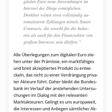
gi­ta­len Euro neue Anwendungen im
In­ter­net der Dinge er­mög­li­chen.
Denk­bar wären etwa voll­stän­dig au­
to­ma­ti­sier­te Zah­lun­gen mittels Smart
Con­tracts, die so­wohl für die In­dus­
trie als auch für den Fi­nanz­sek­tor von
gro­ßem In­ter­es­se sein dürf­ten.“
Alle Über­le­gun­gen zum di­gi­ta­len Euro ste­
hen unter der Prä­mis­se, ein markt­fä­hi­ges
und breit ak­zep­tier­tes Pro­dukt zu ent­wi­
ckeln, das nicht zu einer Ver­drän­gung pri­va­
ter Ak­teu­re führt. Daher bleibt die Bun­des­
bank im Ver­lauf der an­ste­hen­den Un­ter­su­
chun­gen im Dia­log mit den re­le­van­ten
Marktak­teu­ren. Ge­lingt es uns eu­ro­pa­weit,
die In­ter­es­sen und An­lie­gen sämt­li­cher Ak­