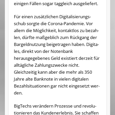
ei­ni­gen Fäl­len sogar tag­gleich aus­ge­lie­fert.
Für einen zu­sätz­li­chen Di­gi­ta­li­sie­rungs­
schub sorg­te die Co­ro­na-Pan­de­mie. Vor
allem die Mög­lich­keit, kon­takt­los zu be­zah­
len, dürf­te ma­ß­geb­lich zum Rück­gang der
Bargeldnutzung bei­ge­tra­gen haben. Di­gi­ta­
les, di­rekt von der No­ten­bank
herausgegebenes Geld exis­tiert der­zeit für
all­täg­li­che Zah­lungs­zwe­cke nicht.
Gleichzeitig kann aber die mehr als 350
Jahre alte Bank­no­te in vie­len digitalen
Bezahlsituationen gar nicht ein­ge­setzt wer­
den.
Big­Techs ver­än­dern Pro­zes­se und re­vo­lu­
tio­nie­ren das Kun­den­er­leb­nis. Sie schaf­fen