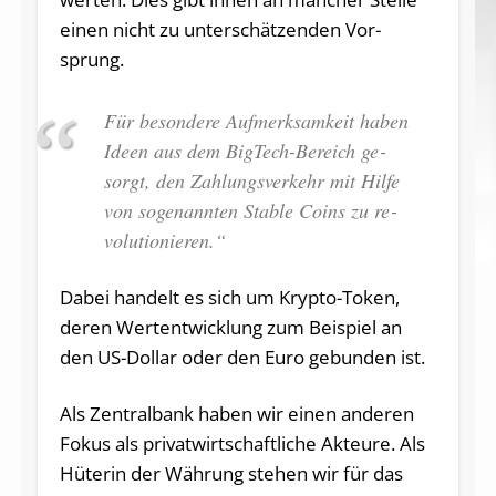
einen nicht zu un­ter­schät­zen­den Vor­
sprung.
Für be­son­de­re Auf­merk­sam­keit haben
Ideen aus dem Big­Tech-Be­reich ge­
sorgt, den Zah­lungs­ver­kehr mit Hilfe
von so­ge­nann­ten Sta­ble Coins zu re­
vo­lu­tio­nie­ren.“
Dabei han­delt es sich um Kryp­to-Token,
deren Wert­ent­wick­lung zum Bei­spiel an
den US-Dol­lar oder den Euro ge­bun­den ist.
Als Zen­tral­bank haben wir einen an­de­ren
Fokus als pri­vat­wirt­schaft­li­che Ak­teu­re. Als
Hü­te­rin der Wäh­rung ste­hen wir für das