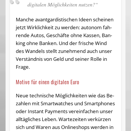
digitalen Möglichkeiten nut­zen?“
Man­che avant­gar­dis­ti­schen Ideen schei­nen
jetzt Wirk­lich­keit zu werden: autonom fah­
ren­de Autos, Ge­schäf­te ohne Kassen, Ban­
king ohne Ban­ken. Und der frische Wind
des Wan­dels stellt zu­neh­mend auch unser
Verständnis von Geld und sei­ner Rolle in
Frage.
Motive für einen digitalen Euro
Neue tech­ni­sche Mög­lich­kei­ten wie das Be­
zah­len mit Smart­wat­ches und Smart­pho­nes
oder In­stant Pa­y­ments ver­ein­fa­chen unser
all­täg­li­ches Leben. War­te­zei­ten ver­kür­zen
sich und Waren aus On­line­shops wer­den in