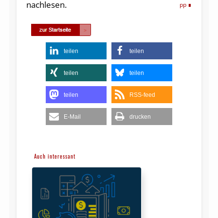
nachlesen.
pp
teilen
teilen
teilen
teilen
teilen
RSS-feed
E-Mail
drucken
Auch interessant