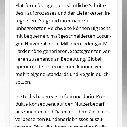
Platt­form­lö­sun­gen, die sämt­li­che Schrit­te
des Kauf­pro­zes­ses und der Lie­fer­ket­ten in­
te­grie­ren. Auf­grund ihrer na­he­zu
unbegrenzten Reich­wei­te kön­nen Big­Techs
mit bequemen, ma­ß­ge­schnei­der­ten Lö­sun­
gen Nut­zer­zah­len in Mil­lio­nen- oder gar Mil­
li­ar­den­hö­he ge­ne­rie­ren. Staats­gren­zen ver­
lie­ren zu­se­hends an Be­deu­tung. Glo­bal
ope­rie­ren­de Un­ter­neh­men kön­nen ver­
mehrt ei­ge­ne Stan­dards und Re­geln durch­
set­zen.
Big­Techs haben viel Er­fah­rung darin, Pro­
duk­te kon­se­quent auf den Nut­zer­be­darf
aus­zu­rich­ten und Daten mit dem Ziel eines
ver­bes­ser­ten Kun­den­er­leb­nis­ses aus­zu­
wer­ten. Dies gibt ihnen an man­cher Stel­le