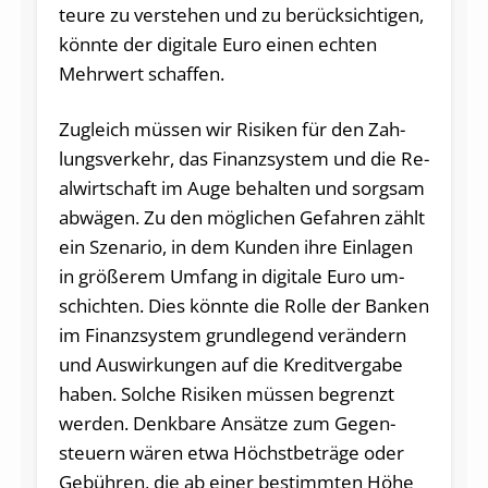
teu­re zu ver­ste­hen und zu be­rück­sich­ti­gen,
könn­te der di­gi­ta­le Euro einen ech­ten
Mehr­wert schaf­fen.
Zu­gleich müs­sen wir Ri­si­ken für den Zah­
lungs­ver­kehr, das Fi­nanz­sys­tem und die Re­
al­wirt­schaft im Auge be­hal­ten und sorg­sam
ab­wä­gen. Zu den mög­li­chen Ge­fah­ren zählt
ein Sze­na­rio, in dem Kun­den ihre Einlagen
in grö­ße­rem Um­fang in di­gi­ta­le Euro um­
schich­ten. Dies könn­te die Rolle der Ban­ken
im Fi­nanz­sys­tem grund­le­gend ver­än­dern
und Aus­wir­kun­gen auf die Kre­dit­ver­ga­be
haben. Sol­che Ri­si­ken müs­sen begrenzt
wer­den. Denk­ba­re An­sät­ze zum Ge­gen­
steu­ern wären etwa Höchst­be­trä­ge oder
Ge­büh­ren, die ab einer be­stimm­ten Höhe