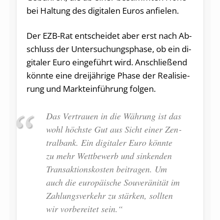
bei Hal­tung des di­gi­ta­len Euros an­fie­len.
Der EZB-Rat ent­schei­det aber erst nach Ab­
schluss der Un­ter­su­chungs­pha­se, ob ein di­
gi­ta­ler Euro eingeführt wird. An­schlie­ßend
könn­te eine drei­jäh­ri­ge Phase der Rea­li­sie­
rung und Markt­ein­füh­rung fol­gen.
Das Ver­trau­en in die Wäh­rung ist das
wohl höchs­te Gut aus Sicht einer Zen­
tral­bank. Ein digitaler Euro könnte
zu mehr Wett­be­werb und sin­ken­den
Trans­ak­ti­ons­kos­ten bei­­tra­gen. Um
auch die eu­ro­päi­sche Sou­ve­rä­ni­tät im
Zah­lungs­ver­kehr zu stär­ken, soll­ten
wir vor­be­rei­tet sein.“