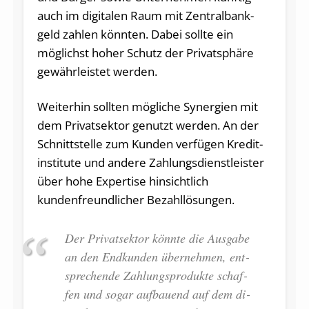
auch im di­gi­ta­len Raum mit Zen­tral­bank­
geld zah­len könn­ten. Dabei soll­te ein
möglichst hoher Schutz der Pri­vat­sphä­re
ge­währ­leis­tet wer­den.
Wei­ter­hin soll­ten mög­li­che Syn­er­gi­en mit
dem Pri­vat­sek­tor ge­nutzt wer­den. An der
Schnitt­stel­le zum Kun­den ver­fü­gen Kre­dit­
in­sti­tu­te und an­de­re Zah­lungs­dienst­leis­ter
über hohe Ex­per­ti­se hinsichtlich
kundenfreundlicher Be­zahl­lö­sun­gen.
Der Pri­vat­sek­tor könnte die Aus­ga­be
an den End­kun­den über­neh­men, ent­
spre­chen­de Zahlungsprodukte schaf­
fen und sogar auf­bau­end auf dem di­