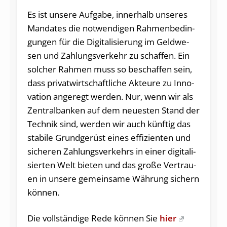
Es ist un­se­re Auf­ga­be, in­ner­halb un­se­res
Man­da­tes die not­wen­di­gen Rah­men­be­din­
gun­gen für die Di­gi­ta­li­sie­rung im Geld­we­
sen und Zah­lungs­ver­kehr zu schaf­fen. Ein
sol­cher Rah­men muss so be­schaf­fen sein,
dass pri­vat­wirt­schaft­li­che Ak­teu­re zu In­no­
va­ti­on an­ge­regt wer­den. Nur, wenn wir als
Zen­tral­ban­ken auf dem neu­es­ten Stand der
Tech­nik sind, wer­den wir auch künf­tig das
sta­bi­le Grund­ge­rüst eines ef­fi­zi­en­ten und
si­che­ren Zah­lungs­ver­kehrs in einer di­gi­ta­li­
sier­ten Welt bie­ten und das große Ver­trau­
en in un­se­re ge­mein­sa­me Wäh­rung si­chern
kön­nen.
Die vollständige Rede können Sie
hier