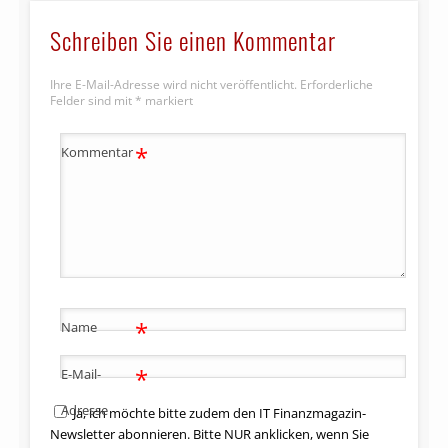
Schreiben Sie einen Kommentar
Ihre E-Mail-Adresse wird nicht veröffentlicht.
Erforderliche
Felder sind mit
*
markiert
*
Kommentar
*
Name
*
E-Mail-
Adresse
Ja, ich möchte bitte zudem den IT Finanzmagazin-
Newsletter abonnieren. Bitte NUR anklicken, wenn Sie