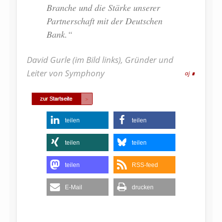
Branche und die Stärke unserer
Partnerschaft mit der Deutschen
Bank.“
David Gurle (im Bild links), Gründer und
Leiter von Symphony
aj
teilen
teilen
teilen
teilen
teilen
RSS-feed
E-Mail
drucken