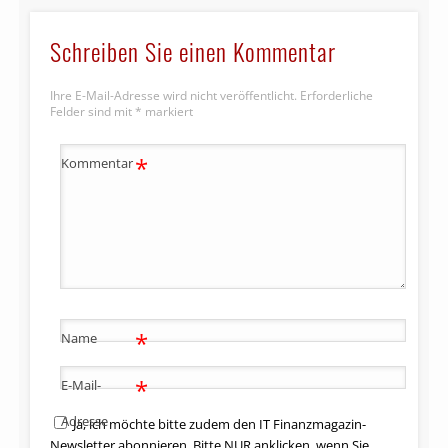
Schreiben Sie einen Kommentar
Ihre E-Mail-Adresse wird nicht veröffentlicht.
Erforderliche
Felder sind mit
*
markiert
*
Kommentar
*
Name
*
E-Mail-
Adresse
Ja, ich möchte bitte zudem den IT Finanzmagazin-
Newsletter abonnieren. Bitte NUR anklicken, wenn Sie