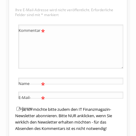
Ihre E-Mail-Adresse wird nicht veröffentlicht.
Erforderliche
Felder sind mit
*
markiert
*
Kommentar
*
Name
*
E-Mail-
Adresse
Ja, ich möchte bitte zudem den IT Finanzmagazin-
Newsletter abonnieren. Bitte NUR anklicken, wenn Sie
wirklich den Newsletter erhalten möchten - für das
Absenden des Kommentars ist es nicht notwendig!