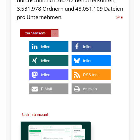
durchschnittlich 36.242 Benutzerkonten,
3.531.978 Ordnern und 48.051.109 Dateien
pro Unternehmen.
tw
teilen
teilen
teilen
teilen
teilen
RSS-feed
E-Mail
drucken
Auch interessant