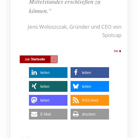
Mittelstandes erschließen zu
können.“
Jens Woloszczak, Gründer und CEO von
Spotcap
tw
teilen
teilen
teilen
teilen
teilen
RSS-feed
E-Mail
drucken