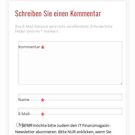
Schreiben Sie einen Kommentar
Ihre E-Mail-Adresse wird nicht veröffentlicht.
Erforderliche
Felder sind mit
*
markiert
*
Kommentar
*
Name
*
E-Mail-
Adresse
Ja, ich möchte bitte zudem den IT Finanzmagazin-
Newsletter abonnieren. Bitte NUR anklicken, wenn Sie