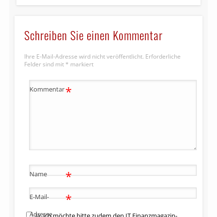
Schreiben Sie einen Kommentar
Ihre E-Mail-Adresse wird nicht veröffentlicht.
Erforderliche
Felder sind mit
*
markiert
*
Kommentar
*
Name
*
E-Mail-
Adresse
Ja, ich möchte bitte zudem den IT Finanzmagazin-