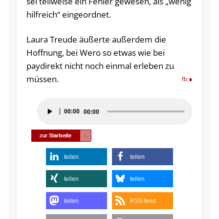
sei teilweise ein Fehler gewesen, als „wenig
hilfreich“ eingeordnet.
Laura Treude äußerte außerdem die
Hoffnung, bei Wero so etwas wie bei
paydirekt nicht noch einmal erleben zu
müssen.
fb
Audio-
00:00
00:00
Player
teilen
teilen
teilen
teilen
teilen
RSS-feed