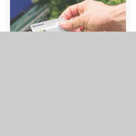
PRODUKTE
50 Jahre Girocard: Die kontaktlose Zukunft
kommt ganz ohne Karte aus
Vor genau 50 Jahren startete die Girocard – damals noch
Scheckkarte und heute umgangssprachlich häufig auch
Euroscheck- oder EC-Karte genannt – ihre …