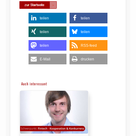
teilen
teilen
teilen
teilen
teilen
RSS-feed
E-Mail
drucken
Auch interessant