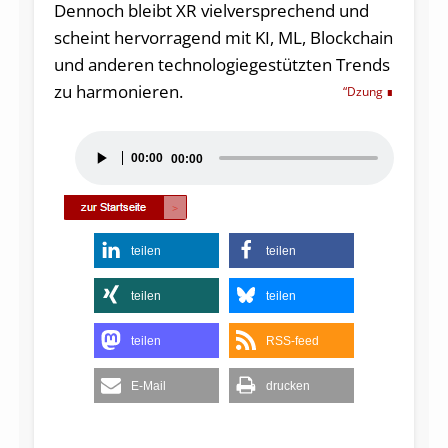
Dennoch bleibt XR vielversprechend und
scheint hervorragend mit KI, ML, Blockchain
und anderen technologiegestützten Trends
zu harmonieren.
“Dzung
Audio-
00:00
00:00
Player
teilen
teilen
teilen
teilen
teilen
RSS-feed
E-Mail
drucken