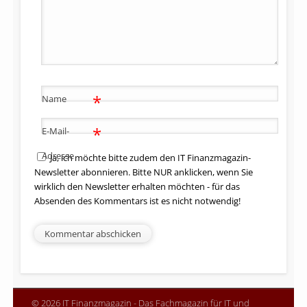
*
Name
*
E-Mail-
Adresse
Ja, ich möchte bitte zudem den IT Finanzmagazin-
Newsletter abonnieren. Bitte NUR anklicken, wenn Sie
wirklich den Newsletter erhalten möchten - für das
Absenden des Kommentars ist es nicht notwendig!
© 2026 IT Finanzmagazin - Das Fachmagazin für IT und