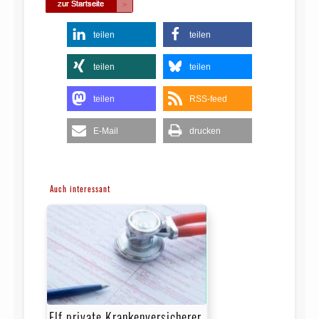
teilen
teilen
teilen
teilen
teilen
RSS-feed
E-Mail
drucken
Auch interessant
Elf private Krankenversicherer