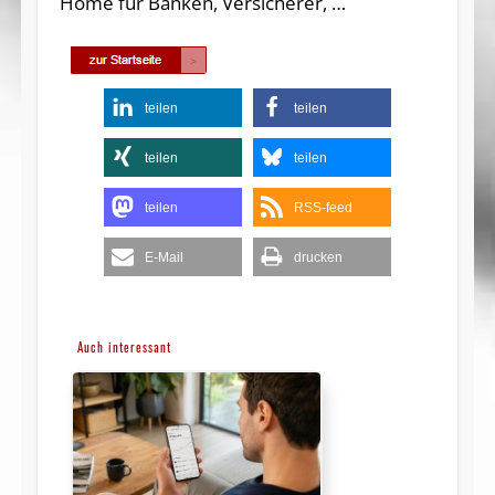
Home für Banken, Versicherer, …
teilen
teilen
teilen
teilen
teilen
RSS-feed
E-Mail
drucken
Auch interessant