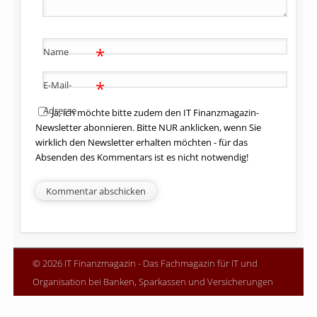
*
Name
*
E-Mail-
Adresse
Ja, ich möchte bitte zudem den IT Finanzmagazin-
Newsletter abonnieren. Bitte NUR anklicken, wenn Sie
wirklich den Newsletter erhalten möchten - für das
Absenden des Kommentars ist es nicht notwendig!
© 2026 IT Finanzmagazin - Das Fachmagazin für IT und
Organisation bei Banken, Sparkassen und Versicherungen