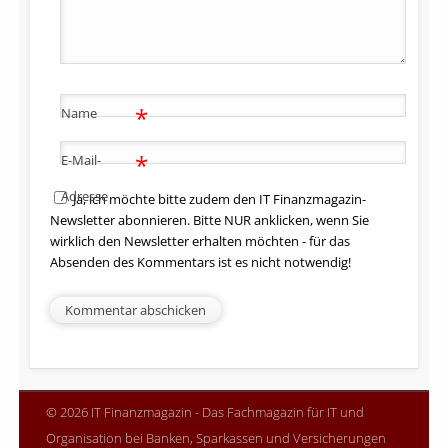
*
Name
*
E-Mail-
Adresse
Ja, ich möchte bitte zudem den IT Finanzmagazin-
Newsletter abonnieren. Bitte NUR anklicken, wenn Sie
wirklich den Newsletter erhalten möchten - für das
Absenden des Kommentars ist es nicht notwendig!
© 2026 IT Finanzmagazin - Das Fachmagazin für IT und
Organisation bei Banken, Sparkassen und Versicherungen