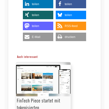
teilen
teilen
teilen
teilen
teilen
RSS-feed
E-Mail
drucken
Auch interessant
FinTech Piece startet mit
tokenisierten