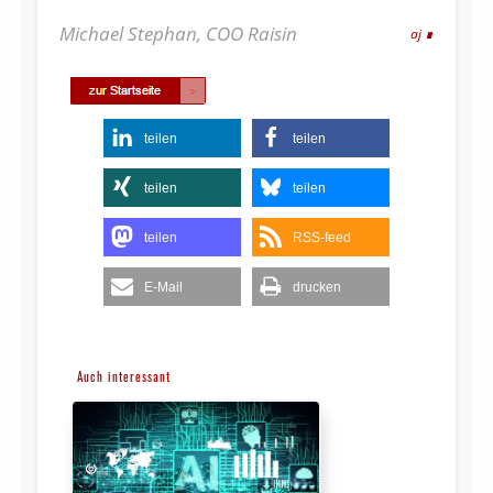
Michael Stephan, COO Raisin
aj
teilen
teilen
teilen
teilen
teilen
RSS-feed
E-Mail
drucken
Auch interessant