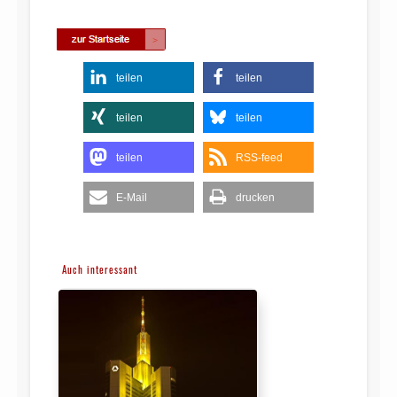
teilen
teilen
teilen
teilen
teilen
RSS-feed
E-Mail
drucken
Auch interessant