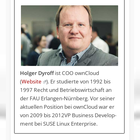
Holger Dyroff
ist COO ownCloud
(
Website
). Er studierte von 1992 bis
1997 Recht und Betriebswirtschaft an
der FAU Erlangen-Nürnberg. Vor seiner
aktuellen Position bei ownCloud war er
von 2009 bis 2012VP Busi­ness De­ve­lop­
ment bei SUSE Li­nux En­t­er­pri­se.