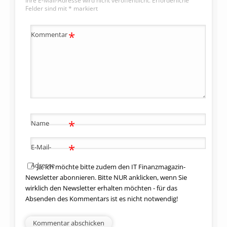
Ihre E-Mail-Adresse wird nicht veröffentlicht.
Erforderliche
Felder sind mit
*
markiert
*
Kommentar
*
Name
*
E-Mail-
Adresse
Ja, ich möchte bitte zudem den IT Finanzmagazin-
Newsletter abonnieren. Bitte NUR anklicken, wenn Sie
wirklich den Newsletter erhalten möchten - für das
Absenden des Kommentars ist es nicht notwendig!