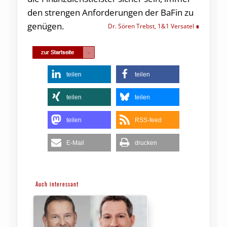
den strengen Anforderungen der BaFin zu
genügen.
Dr. Sören Trebst, 1&1 Versatel
teilen
teilen
teilen
teilen
teilen
RSS-feed
E-Mail
drucken
Auch interessant