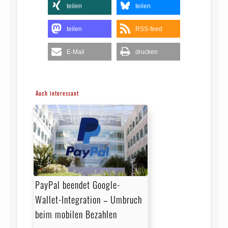
teilen
teilen
teilen
RSS-feed
E-Mail
drucken
Auch interessant
PayPal beendet Google-
Wallet-Integration – Umbruch
beim mobilen Bezahlen