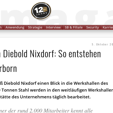
Finanzmagazin
h
Anwendung
Strategie
Interview
SB & Filiale
Security
Karrie
5. Oktober 2
n Diebold Nixdorf: So entstehen
rborn
eß Diebold Nixdorf einen Blick in die Werkshallen des
0 Tonnen Stahl werden in den weitläufigen Werkshalle
stätte des Unternehmens täglich bearbeitet.
ner der rund 2.000 Mitarbeiter kennt alle