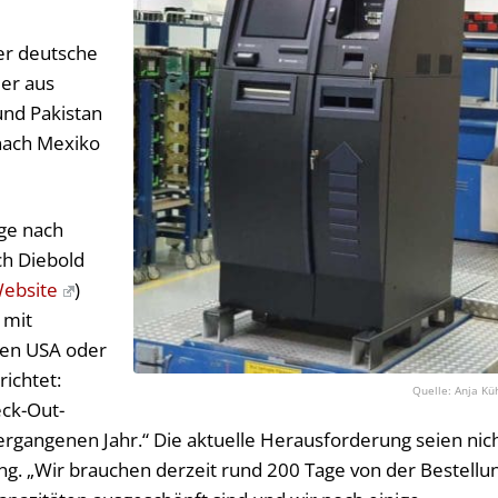
er deutsche
ier aus
nd Pakistan
 nach Mexiko
age nach
ch Diebold
ebsite
)
 mit
 den USA oder
richtet:
Anja Kü
eck-Out-
ergangenen Jahr.“ Die aktuelle Herausforderung seien nic
ng. „Wir brauchen derzeit rund 200 Tage von der Bestellu