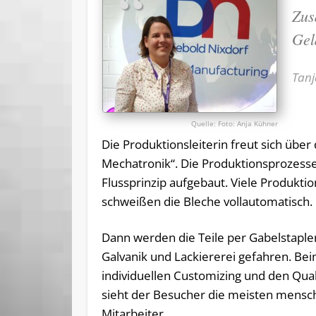
Zus
Gel
Tanj
Foto: Anja Kühner
Die Produktionsleiterin freut sich über
Mechatronik“. Die Produktionsprozess
Flussprinzip aufgebaut. Viele Produktio
schweißen die Bleche vollautomatisch.
Dann werden die Teile per Gabelstapler
Galvanik und Lackiererei gefahren. Be
individuellen Customizing und den Qual
sieht der Besucher die meisten mensc
Mitarbeiter.