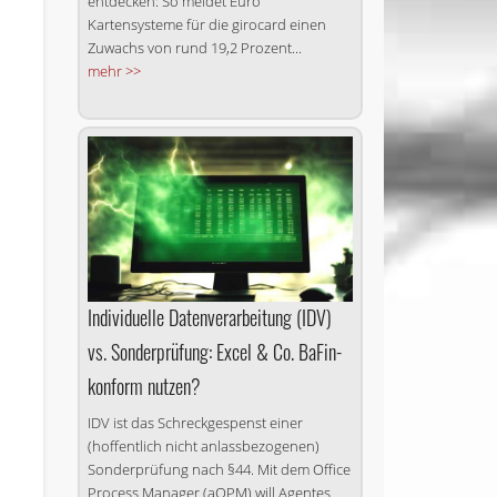
entdecken: So meldet Euro
Kartensysteme für die girocard einen
Zuwachs von rund 19,2 Prozent...
mehr >>
Individuelle Datenverarbeitung (IDV)
vs. Sonderprüfung: Excel & Co. BaFin-
konform nutzen?
IDV ist das Schreckgespenst einer
(hoffentlich nicht anlassbezogenen)
Sonderprüfung nach §44. Mit dem Office
Process Manager (aOPM) will Agentes