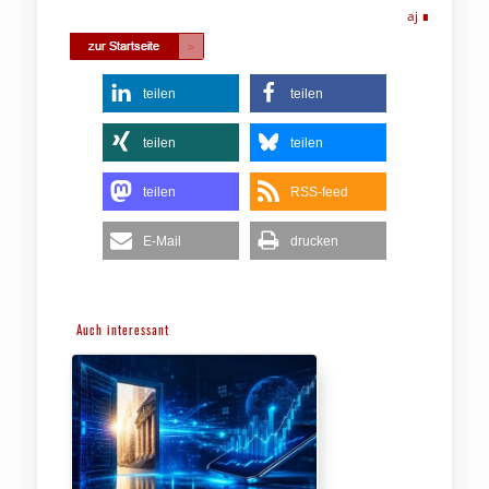
aj
teilen
teilen
teilen
teilen
teilen
RSS-feed
E-Mail
drucken
Auch interessant