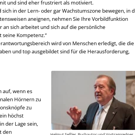
it und sind eher frustriert als motiviert.
nd sich in der Lern- oder gar Wachstumszone bewegen, in 
tensweisen aneignen, nehmen Sie Ihre Vorbildfunktion
r an sich arbeitet und sich auf die persönliche
rt seine Kompetenz.“
erantwortungsbereich wird von Menschen erledigt, die die
aben und top ausgebildet sind für die Herausforderung,
h auf, wenn es
ionalen Hörnern zu
tionsknöpfe zu
ein höchst
n der Lage sein,
it den
Helmut Seßler, Buchautor und Vortragsredner