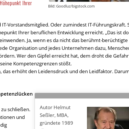
 Höhepunkt Ihrer
Bild: Goodluz/bigstock.com
 IT-Vorstandsmitglied. Oder zumindest IT-Führungskraft. 
epunkt Ihrer beruflichen Entwicklung erreicht. „Das ist d
t einwenden. Ja, wenn es da nicht das berühmt-berüchtigte
 jede Organisation und jedes Unternehmen dazu, Mensche
ördern. Wer den Gipfel erreicht hat, dem droht die Gefahr
an seine Kompetenzgrenzen stößt.
, das erhöht den Leidensdruck und den Leidfaktor. Darum
mpetenzlücken
Autor Helmut
 zu schließen.
Seßler, MBA,
kationen und
gründete 1989
ndig