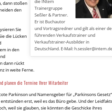
die INtem
n, dann stoßen
Trainergruppe
rmeiden den
Seßler & Partner.
Er ist Buchautor
und Vortragsredner und gilt als einer de
ysieren Sie
führenden Verkaufstrainer und
ie die Lücken
Verkaufstrainer-Ausbilder in
d
Deutschland. E-Mail: h.sessler@intem.d
lem in den
und
n dann rückt
nz in weite Ferne.
nd planen die Termine Ihrer Mitarbeiter
rthcote Parkinson und Namensgeber für „Parkinsons Gesetz“
 entstünden erst, weil es das Büro gebe. Und der Leidfakt
och, weil sie glauben, sie könnten die Geschicke ihres