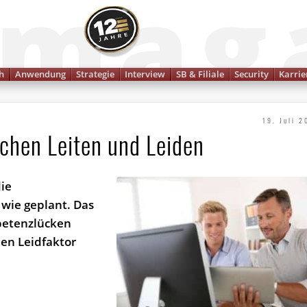
Finanzmagazin
h
Anwendung
Strategie
Interview
SB & Filiale
Security
Karrie
19. Juli 2
chen Leiten und Leiden
die
 wie geplant. Das
petenzlücken
den Leidfaktor