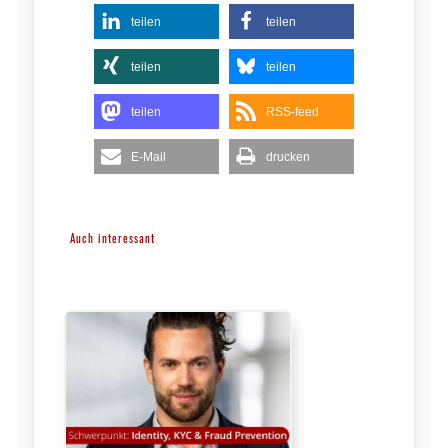
teilen
teilen
teilen
teilen
teilen
RSS-feed
E-Mail
drucken
Auch interessant