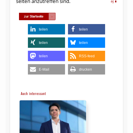
selten anzutreffen sind.
aj
teilen
teilen
teilen
teilen
teilen
RSS-feed
E-Mail
drucken
Auch interessant