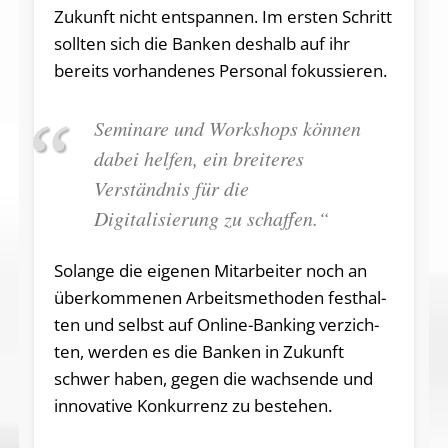
Zukunft nicht entspannen. Im ersten Schritt
sollten sich die Banken deshalb auf ihr
bereits vorhandenes Personal fokussieren.
Seminare und Workshops können
dabei helfen, ein breiteres
Verständnis für die
Digitalisierung zu schaffen.“
Solange die ei­ge­nen Mit­ar­bei­ter noch an
über­kom­me­nen Ar­beits­me­tho­den fest­hal­
ten und selbst auf On­line­-Ban­king ver­zich­
ten, wer­den es die Ban­ken in Zu­kunft
schwer ha­ben, ge­gen die wach­sen­de und
in­no­va­ti­ve Kon­kur­renz zu be­ste­hen.