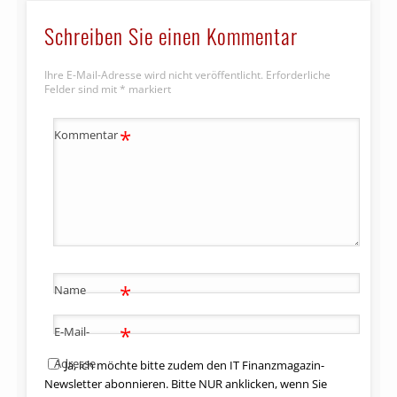
Schreiben Sie einen Kommentar
Ihre E-Mail-Adresse wird nicht veröffentlicht.
Erforderliche
Felder sind mit
*
markiert
*
Kommentar
*
Name
*
E-Mail-
Adresse
Ja, ich möchte bitte zudem den IT Finanzmagazin-
Newsletter abonnieren. Bitte NUR anklicken, wenn Sie