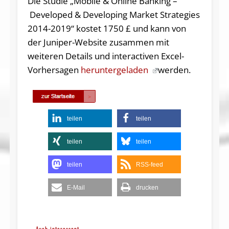
Die Studie „Mobile & Online Banking –
Developed & Developing Market Strategies
2014-2019“ kostet 1750 £ und kann von
der Juniper-Website zusammen mit
weiteren Details und interactiven Excel-
Vorhersagen
heruntergeladen
werden.
teilen
teilen
teilen
teilen
teilen
RSS-feed
E-Mail
drucken
Auch interessant