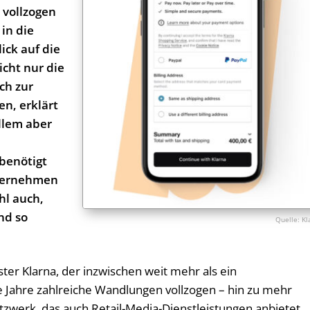
 vollzogen
in die
ck auf die
icht nur die
ch zur
en, erklärt
llem aber
benötigt
Unternehmen
hl auch,
nd so
Kl
ter Klarna, der inzwischen weit mehr als ein
e Jahre zahlreiche Wandlungen vollzogen – hin zu mehr
zwerk, das auch Retail-Media-Dienstleistungen anbietet.