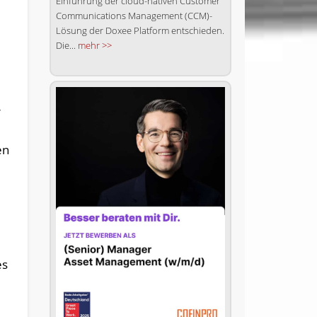
Einführung der cloud-nativen Customer
Communications Management (CCM)-
Lösung der Doxee Platform entschieden.
Die...
mehr >>
r
en
es