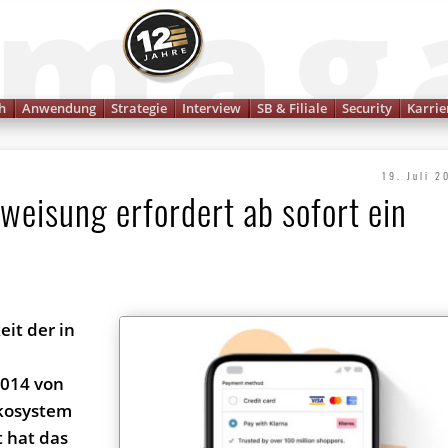
Finanzmagazin
h
Anwendung
Strategie
Interview
SB & Filiale
Security
Karrie
19. Juli 2
weisung erfordert ab sofort ein
it der in
2014 von
kosystem
t hat das