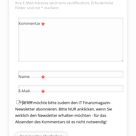
Ihre E-Mail-Adresse wird nicht veröffentlicht.
Erforderliche
Felder sind mit
*
markiert
*
Kommentar
*
Name
*
E-Mail-
Adresse
Ja, ich möchte bitte zudem den IT Finanzmagazin-
Newsletter abonnieren. Bitte NUR anklicken, wenn Sie
wirklich den Newsletter erhalten möchten - für das
Absenden des Kommentars ist es nicht notwendig!