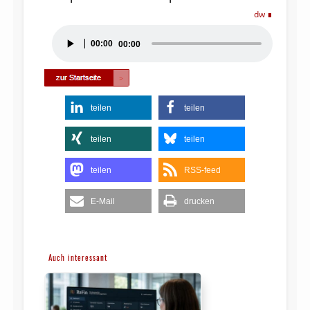
dw
Audio-
00:00
00:00
Player
teilen
teilen
teilen
teilen
teilen
RSS-feed
E-Mail
drucken
Auch interessant