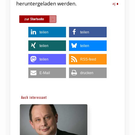
heruntergeladen werden.
aj
teilen
teilen
teilen
teilen
teilen
RSS-feed
E-Mail
drucken
Auch interessant