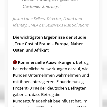
Cust­o­m­er Journey.“
Jason Lane-Sellers, Director, Fraud and
Identity, EMEA bei LexisNexis Risk Solutions
Die wichtigsten Ergebnisse der Studie
„True Cost of Fraud – Europa, Naher
Osten und Afrika“:
Kommerzielle Auswirkungen
: Betrug
1.
hat erhebliche Auswirkungen darauf, wie
Kunden Unternehmen wahrnehmen und
mit ihnen interagieren. Einundneunzig
Prozent (91%) der deutschen Befragten
gaben an, dass Betrug die
Kundenzufriedenheit beeinflusst hat, im