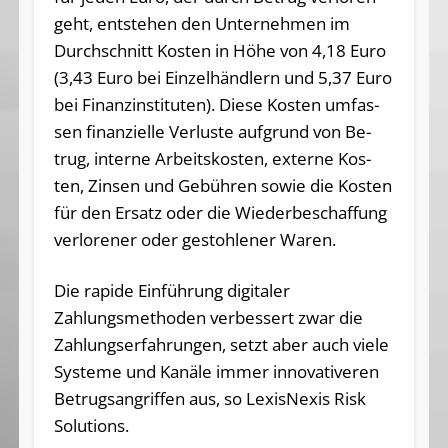
geht, ent­ste­hen den Un­ter­neh­men im
Durch­schnitt Kos­ten in Hö­he von 4,18 Eu­ro
(3,43 Eu­ro bei Ein­zel­händ­lern und 5,37 Eu­ro
bei Fi­nanz­in­sti­tu­ten). Die­se Kos­ten um­fas­
sen fi­nan­zi­el­le Ver­lus­te auf­grund von Be­
trug, in­ter­ne Ar­beits­kos­ten, ex­ter­ne Kos­
ten, Zin­sen und Ge­büh­ren so­wie die Kos­ten
für den Er­satz oder die Wie­der­be­schaf­fung
ver­lo­re­ner oder ge­stoh­le­ner Waren.
Die rapide Einführung digitaler
Zahlungsmethoden verbessert zwar die
Zahlungserfahrungen, setzt aber auch viele
Systeme und Kanäle immer innovativeren
Betrugsangriffen aus, so LexisNexis Risk
Solutions.