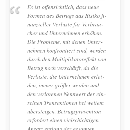
Es ist of­fen­sicht­lich, dass neue
For­men des Be­trugs das Ri­si­ko fi­
nan­zi­el­ler Ver­lus­te für Ver­brau­
cher und Un­ter­neh­men er­hö­hen.
Die Pro­ble­me, mit de­nen Un­ter­
neh­men kon­fron­tiert sind, wer­den
durch den Mul­ti­pli­ka­tor­ef­fekt von
Be­trug noch ver­schärft, da die
Ver­lus­te, die Un­ter­neh­men er­lei­
den, im­mer grö­ßer wer­den und
den ver­lo­re­nen Nenn­wert der ein­
zel­nen Trans­ak­tio­nen bei wei­tem
über­stei­gen. Be­trugs­prä­ven­ti­on
er­for­dert ei­nen viel­schich­ti­gen
An­satz ent­lang der ge­sam­ten