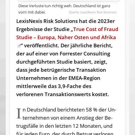
Diese Verluste tun richtig weh. Deutschland ist ganz
vorn mit dabei.
LexisNexis Risk Solutions
LexisNexis Risk Solutions hat die 2023er
Ergebnisse der Studie „
True Cost of Fraud
Studie – Europa, Naher Osten und Afrika
“ veröffentlicht. Der jährliche Bericht,
der auf einer von Forrester Consulting
durchgeführten Studie basiert, zeigt,
dass jede betrügerische Transaktion
Unternehmen in der EMEA-Region
mittlerweile das 3,9-Fache des
verlorenen Transaktionswerts kostet.
I
n Deutschland be­rich­te­ten 58 % der Un­
ter­neh­men von ei­nem An­stieg der Be­
trugs­fäl­le in den letz­ten 12 Mo­na­ten, und
für je­den Eu­ro, der durch Be­trug ver­lo­ren