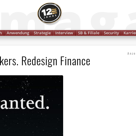
Finanzmagazin
h
Anwendung
Strategie
Interview
SB & Filiale
Security
Karrie
Anze
kers. Redesign Finance