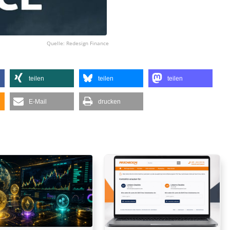
Redesign Finance
teilen
teilen
teilen
E-Mail
drucken