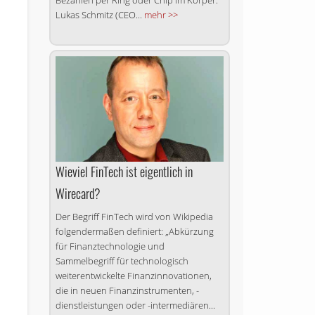
Bezahlen per Ring oder Chip im Körper.
Lukas Schmitz (CEO...
mehr >>
Wieviel FinTech ist eigentlich in
Wirecard?
Der Begriff FinTech wird von Wiki­pedia
folgendermaßen definiert: „Abkürzung
für Finanztechnologie und
Sammelbegriff für technologisch
weiterentwickelte Finanz­innovationen,
die in neuen Finanz­instrumenten, -
dienstleistungen oder -intermediären...