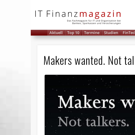
IT 
Aktuell
Top 10
Termine
Studien
FinTec
Makers wanted. Not tal