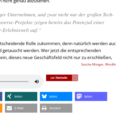
och nicht genau abzusehen.
er Unternehmen, und zwar nicht nur der großen Tech-
verse-Projekte zeigen bereits das Potenzial einer
t-Erlebniswelt auf.“
entscheidende Rolle zukommen, denn natürlich werden au
ld getauscht werden. Wer jetzt die entsprechenden
 sein, dieses neue Geschäftsfeld nicht nur zu erschließen,
Sascha Münger, Wordli
Pfeiltasten
Hoch/Runter
benutzen,
teilen
teilen
teilen
um
die
E-Mail
drucken
Lautstärke