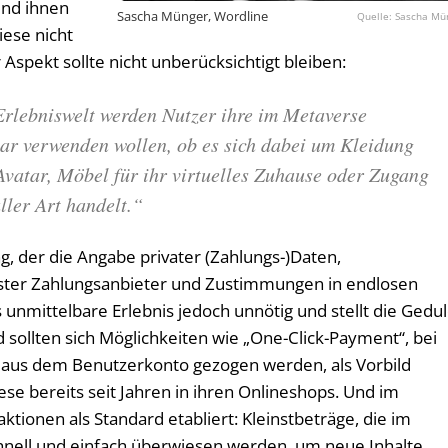
und ihnen
Sascha Münger, Wordline
Sascha Mü
ese nicht
Aspekt sollte nicht unberücksichtigt bleiben:
 Erlebniswelt werden Nutzer ihre im Metaverse
ar verwenden wollen, ob es sich dabei um Kleidung
Avatar, Möbel für ihr virtuelles Zuhause oder Zugang
ller Art handelt.“
g, der die Angabe privater (Zahlungs-)Daten,
nster Zahlungsanbieter und Zustimmungen in endlosen
unmittelbare Erlebnis jedoch unnötig und stellt die Gedu
 sollten sich Möglichkeiten wie „One-Click-Payment“, bei
aus dem Benutzerkonto gezogen werden, als Vorbild
se bereits seit Jahren in ihren Onlineshops. Und im
tionen als Standard etabliert: Kleinstbeträge, die im
nell und einfach überwiesen werden, um neue Inhalte