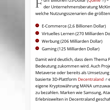
F
ünf Billionen US-Dollar (
Quelle
) 
der Unternehmensberatung McKinsey
welche Nutzungsszenarien die größten w
E-Commerce (2,6 Billionen Dollar)
Virtuelles Lernen (270 Milliarden Do
Werbung (206 Milliarden Dollar)
Gaming (125 Milliarden Dollar)
Damit wird deutlich, dass dem Thema Pa
Bedeutung zukommen wird. Auch Projekte
Metaverse oder bereits als Umsetzung d
basierte 3D-Plattform
Decentraland
e
eigene Kryptowährung MANA umzuwande
zu bezahlen. Marken wie Samsung, Atar
Erlebniswelten in Decentraland geschaf