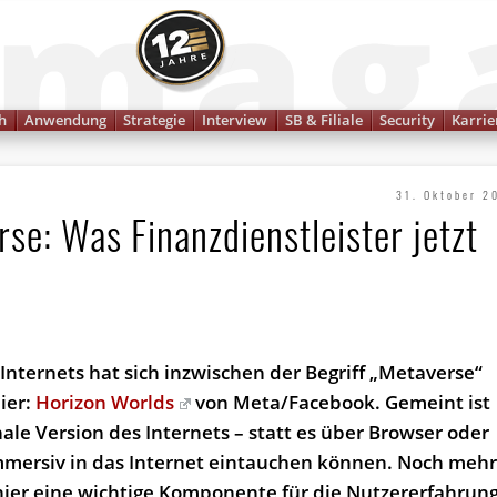
Finanzmagazin
h
Anwendung
Strategie
Interview
SB & Filiale
Security
Karrie
31. Oktober 2
e: Was Finanzdienstleister jetzt
 Internets hat sich inzwischen der Begriff „Metaverse“
hier:
Horizon Worlds
von Meta/Facebook. Gemeint ist
le Version des Internets – statt es über Browser oder
 immersiv in das Internet eintauchen können. Noch meh
hier eine wichtige Komponente für die Nutzererfahrun