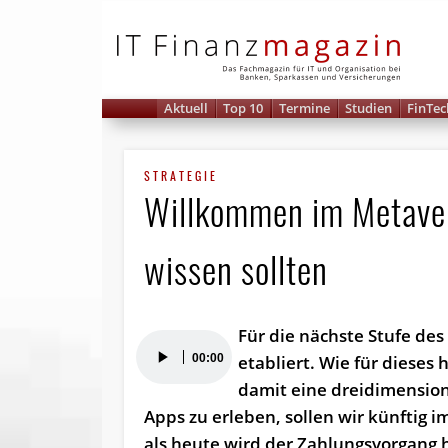
IT 
Aktuell
Top 10
Termine
Studien
FinTec
STRATEGIE
Willkommen im Metavers
wissen sollten
Für die nächste Stufe des
Audio-
00:00
etabliert. Wie für dieses 
Player
damit eine dreidimensiona
Apps zu erleben, sollen wir künftig
als heute wird der Zahlungsvorgang 