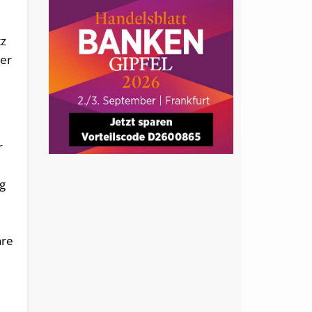
tz
ter
r
ig
hre
5