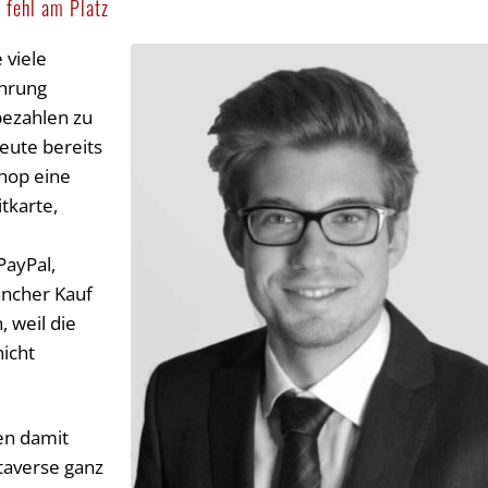
 fehl am Platz
 viele
ährung
ezahlen zu
eute bereits
hop eine
tkarte,
PayPal,
ancher Kauf
 weil die
nicht
en damit
taverse ganz