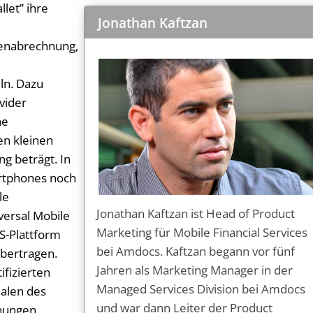
let” ihre
Jonathan Kaftzan
e
tenabrechnung,
ln. Dazu
vider
ne
en kleinen
g beträgt. In
rtphones noch
le
Jonathan Kaftzan ist Head of Product
versal Mobile
Marketing für Mobile Financial Services
S-Plattform
bei Amdocs. Kaftzan begann vor fünf
übertragen.
Jahren als Marketing Manager in der
ifizierten
Managed Services Division bei Amdocs
ialen des
und war dann Leiter der Product
hnungen