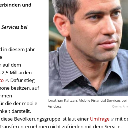
verbinden und
 Services bei
d in diesem Jahr
e
n auf dem
2,5 Milliarden
to
. Dafür stieg
hone besitzen, auf
ommen
Jonathan Kaftzan, Mobile Financial Services bei
r die der mobile
Amdocs
Am
keit darstellt,
 diese Bevölkerungsgruppe ist laut einer
Umfrage
mit d
Transferunternehmen nicht zufrieden mit dem Service.