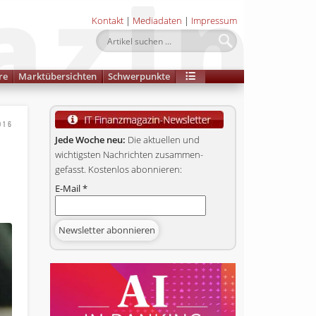
Kontakt
|
Mediadaten
|
Impressum
re
Marktübersichten
Schwerpunkte
016
Jede Woche neu:
Die aktuellen und
wichtigsten Nachrichten zusammen­
gefasst. Kostenlos abonnieren:
E-Mail
*