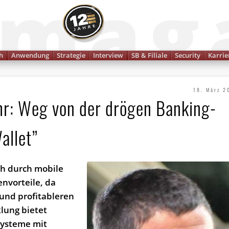
Finanzmagazin
h
Anwendung
Strategie
Interview
SB & Filiale
Security
Karrie
18. März 2
hr: Weg von der drögen Banking-
allet”
ch durch mobile
nvorteile, da
und profitableren
lung bietet
systeme mit