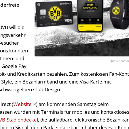
derfreie
VB will die
ungsverkehr
 Besucher
ions könnten
 Innen- und
comdi
 Google Pay
it- und Kreditkarten bezahlen. Zum kostenlosen Fan-Kon
tyle, ein Bezahlarmband und eine Visa-Karte mit
 schwarzgelben Club-Design.
rect (
Website
) am kommenden Samstag beim
nkassen wurden mit Terminals für mobiles und kontaktlose
VB-Stadiondeckel
, die aufladbare, elektronische Bezahlkar
hin im Signal Iduna Park einsetzbar. Inhaber des Fan-Kont