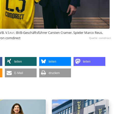
B. V.l.n.r.: BVB-Geschäftsführer Carsten Cramer, Spieler Marco Reus,
von comdirect
comdirect
teilen
teilen
teilen
E-Mail
drucken