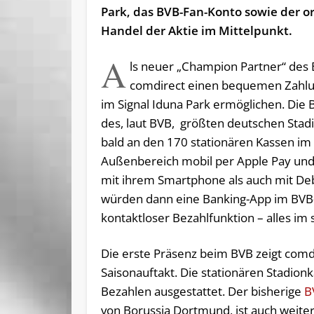
Park, das BVB-Fan-Konto sowie der or
Handel der Aktie im Mittelpunkt.
A
ls neuer „Champion Partner“ des B
comdirect einen bequemen Zahl
im Signal Iduna Park ermöglichen. Die
des, laut BVB, größten deutschen Stad
bald an den 170 stationären Kassen im
Außenbereich mobil per Apple Pay und
mit ihrem Smartphone als auch mit Deb
würden dann eine Banking-App im BVB-S
kontaktloser Bezahlfunktion – alles im
Die erste Präsenz beim BVB zeigt comdi
Saisonauftakt. Die stationären Stadio
Bezahlen ausgestattet. Der bisherige
B
von Borussia Dortmund, ist auch weiter