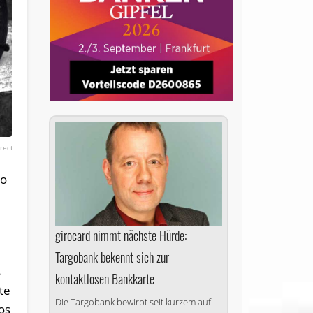
rect
to
girocard nimmt nächste Hürde:
Targobank bekennt sich zur
s
kontaktlosen Bankkarte
te
Die Targobank bewirbt seit kurzem auf
os