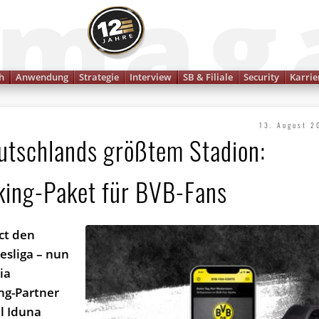
Finanzmagazin
h
Anwendung
Strategie
Interview
SB & Filiale
Security
Karrie
13. August 2
eutschlands größtem Stadion:
king-Paket für BVB-Fans
ct den
esliga – nun
ia
ing-Partner
l Iduna