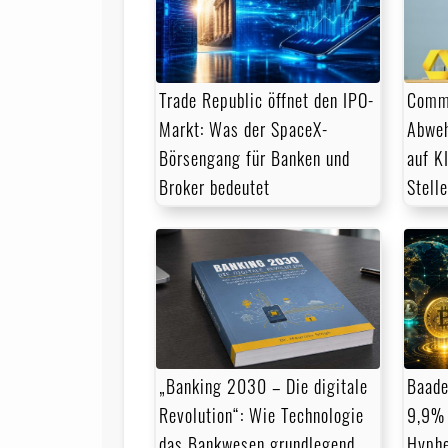
Trade Republic öffnet den IPO-
Comme
Markt: Was der SpaceX-
Abweh
Börsengang für Banken und
auf KI
Broker bedeutet
Stell
„Banking 2030 – Die digitale
Baade
Revolution“: Wie Technologie
9,9% 
das Bankwesen grundlegend
Hyph