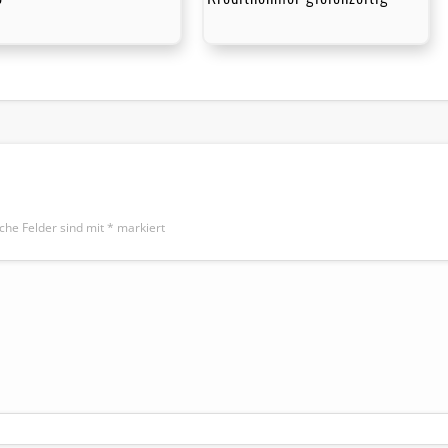
iche Felder sind mit
*
markiert