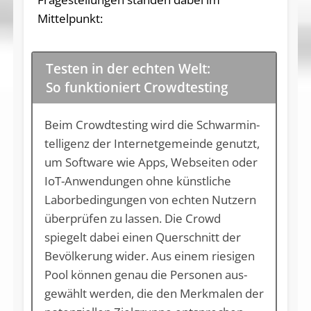
Mittelpunkt:
Testen in der echten Welt:
So funktioniert Crowdtesting
Beim Crowd­testing wird die Schwarm­in­
tel­li­genz der In­ternetgemeinde genutzt,
um Soft­ware wie Apps, Web­sei­ten oder
IoT-An­wen­dung­en ohne künstli­che
Laborbedingun­gen von ech­ten Nutzern
über­prüfen zu las­sen. Die Crowd
spiegelt dabei ei­nen Querschnitt der
Bevölkerung wider. Aus ei­nem riesigen
Pool können genau die Personen aus­
gewählt wer­den, die den Merkma­len der