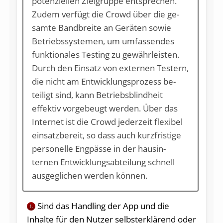
potenzi­el­len Ziel­gruppe ent­spre­chen.
Zudem verfügt die Crowd über die ge­
samte Bandbreite an Gerä­ten sowie
Betriebssystemen, um umfassen­des
funktio­nales Testing zu gewährleis­ten.
Durch den Einsatz von externen Testern,
die nicht am Ent­wicklungsprozess be­
teiligt sind, kann Betriebsblindheit
effektiv vor­gebeugt wer­den. Über das
In­ternet ist die Crowd jederzeit flexibel
ein­satzbereit, so dass auch kurz­fristige
personel­le Engpässe in der haus­in­
ternen Ent­wicklungs­ab­teilung schnell
aus­ge­gli­chen wer­den können.
Sind das Handling der App und die
1.
Inhalte für den Nutzer selbsterklärend oder