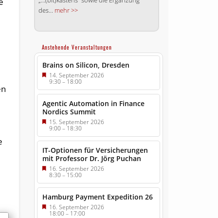
„:::(bit)kastens“ sowie die Ergänzung
e
des...
mehr >>
Anstehende Veranstaltungen
Brains on Silicon, Dresden
14. September 2026
9:30
–
18:00
en
Agentic Automation in Finance
Nordics Summit
15. September 2026
9:00
–
18:30
e
IT-Optionen für Versicherungen
mit Professor Dr. Jörg Puchan
16. September 2026
8:30
–
15:00
Hamburg Payment Expedition 26
16. September 2026
18:00
–
17:00