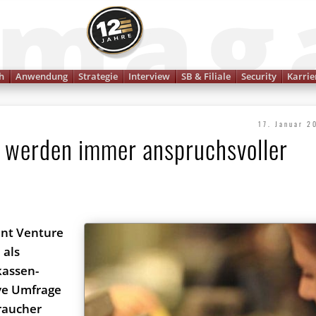
Finanzmagazin
h
Anwendung
Strategie
Interview
SB & Filiale
Security
Karrie
17. Januar 2
 werden immer anspruchsvoller
int Venture
 als
assen-
ive Umfrage
raucher