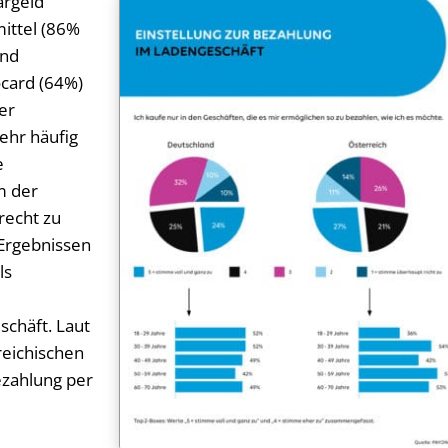
argeld
mittel (86%
und
ocard (64%)
er
ehr häufig
e
m der
recht zu
 Ergebnissen
ls
schäft. Laut
eichischen
ezahlung per