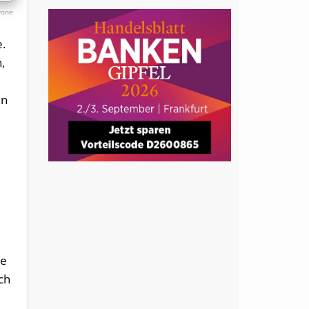
yone
.
,
en
ie
ch