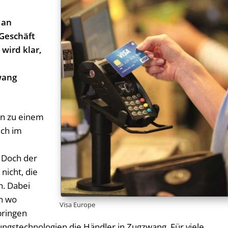
 an
Geschäft
wird klar,
wang
en zu einem
uch im
 Doch der
nicht, die
n. Dabei
n wo
Visa Europe
bringen
ngstechnologien die Händler in Zugzwang. Für viele