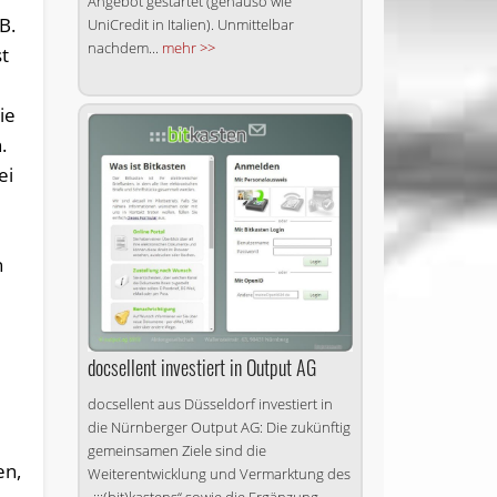
Angebot gestartet (genauso wie
B.
UniCredit in Italien). Unmittelbar
nachdem...
mehr >>
st
ie
.
ei
n
m
docsellent investiert in Output AG
docsellent aus Düsseldorf investiert in
die Nürnberger Output AG: Die zukünftig
gemeinsamen Ziele sind die
en,
Weiterentwicklung und Vermarktung des